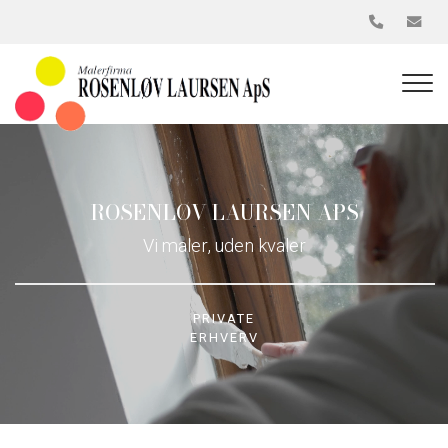
Gå
til
hovedindhold
ROSENLØV LAURSEN APS
Vi maler, uden kvaler
PRIVATE
ERHVERV