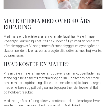
MALERFIRMA MED OVER 40 ÅRS
ERFARING
Med mere end fire årtiers erfaring i malerfaget har Malerfirmaet
Rosenløv Laursen hjulpet utallige kunder på Fyn med en bred vifte
af maleropgaver. Vi har gennem årene opbygget en dybdegående
ekspertise, der sikrer, at vores arbejde altid udføres med høj kvalitet
og præcision.
HVAD KOSTER EN MALER?
Prisen på en maler afhænger af opgavens omfang, overfladernes
stand og dine ønsker til materialer og finish. Uanset om der er tale
om en mindre opfriskning eller et større malerprojekt, kan du regne
med en erfaren og pålidelig samarbejdspartner, der leverer et flot
og holdbart resultat.
Med mange års erfaring sikrer vi professionelt malerarbejde, hvor
kvalitet og gennemsigtighed i prisen går hånd i hånd.